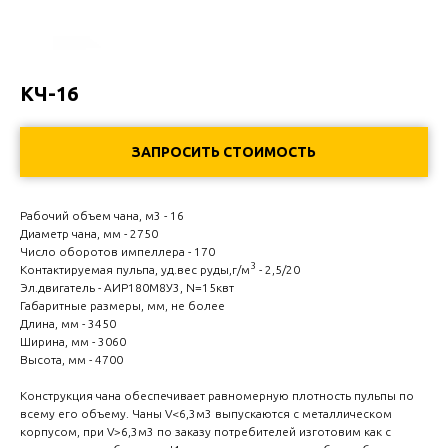
КЧ-16
ЗАПРОСИТЬ СТОИМОСТЬ
Рабочий объем чана, м3 - 16
Диаметр чана, мм - 2750
Число оборотов импеллера - 170
3
Контактируемая пульпа, уд.вес руды,г/м
- 2,5/20
Эл.двигатель - АИР180M8У3, N=15квт
Габаритные размеры, мм, не более
Длина, мм - 3450
Ширина, мм - 3060
Высота, мм - 4700
Конструкция чана обеспечивает равномерную плотность пульпы по
всему его объему. Чаны V<6,3м3 выпускаются с металлическом
корпусом, при V>6,3м3 по заказу потребителей изготовим как с