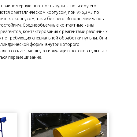
ет равномерную плотность пульпы по всему его
ются с металлическом корпусом, при V>6,3м3 по
 как с корпусом, так и без него. Исполнение чанов
тостойким. Среднеобъемные контактные чаны
реагентов, контактирования с реагентами различных
ач не требующих специальной обработки пульпы. Они
илиндрической формы внутри которого
еллер создает мощную циркуляцию потоков пульпы, с
ься перемешивание.