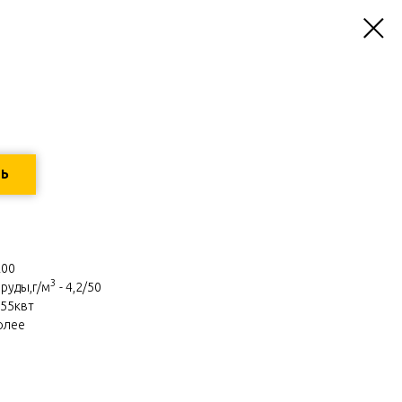
ТЬ
200
3
 руды,г/м
- 4,2/50
=55квт
олее