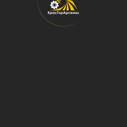
Главная
→
Оборудование
→
Дробильно-сортировочное оборудование
Дробильно-сортировочное
оборудование
Дробильно-сортировочное оборудование
(ДСО)
- представляют
собой сложный комплекс технологического оборудования, которое
используется для переработки, сортировки, дробления, мойки и
транспортирования горные породы.