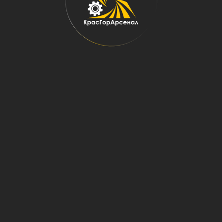
Главная
→
Оборудование
→
Обогатительное оборудование
→
Флотомашины
→
Большеобъемные фтотомашины
Флотационные машины
пневмомеханические
большеобъемные типа ФПМ
Используются для обогащения руд методом