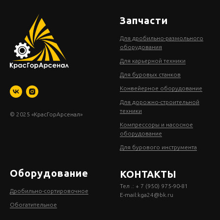
Запчасти
Для дробильно-размольного
оборудования
Для карьерной техники
Для буровых станков
Конвейерное оборудование
Для дорожно-строительной
техники
© 2025 «КрасГорАрсенал»
Компрессоры и насосное
оборудование
Для бурового инструмента
Оборудование
КОНТАКТЫ
Тел .: + 7 (950) 975-90-81
Дробильно-сортировочное
E-mail:
kga24@bk.ru
Обогатительное