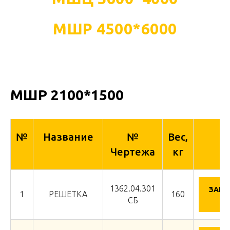
МШР 4500*6000
МШР 2100*1500
№
Название
№
Вес,
Чертежа
кг
1362.04.301
ЗАПР
1
РЕШЕТКА
160
Ц
СБ