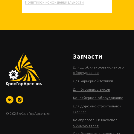
Политикой конфиденциальности
Запчасти
Для дробильно-размольного
оборудования
Для карьерной техники
Для буровых станков
Конвейерное оборудование
Для дорожно-строительной
техники
© 2025 «КрасГорАрсенал»
Компрессоры и насосное
оборудование
Для бурового инструмента