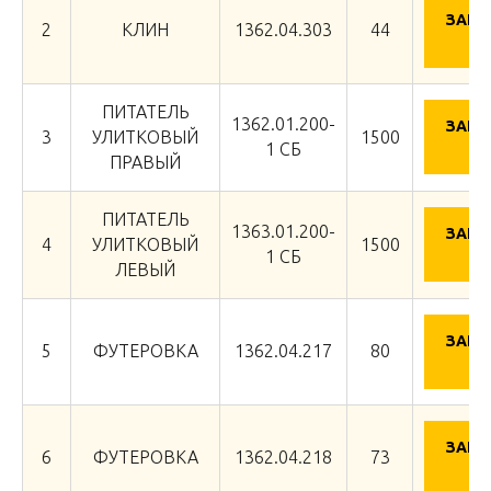
ЗАПР
2
КЛИН
1362.04.303
44
Ц
ПИТАТЕЛЬ
1362.01.200-
ЗАПР
3
УЛИТКОВЫЙ
1500
Ц
1 СБ
ПРАВЫЙ
ПИТАТЕЛЬ
1363.01.200-
ЗАПР
4
УЛИТКОВЫЙ
1500
Ц
1 СБ
ЛЕВЫЙ
ЗАПР
5
ФУТЕРОВКА
1362.04.217
80
Ц
ЗАПР
6
ФУТЕРОВКА
1362.04.218
73
Ц