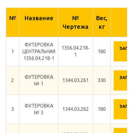
№
Название
№
Вес,
Чертежа
кг
ФУТЕРОВКА
1356.04.218-
ЗАПР
1
ЦЕНТРАЛЬНАЯ
180
ЦЕ
1
1356.04.218-1
ФУТЕРОВКА
ЗАПР
2
1344.03.261
330
ЦЕ
№ 1
ФУТЕРОВКА
ЗАПР
3
1344.03.262
180
ЦЕ
№ 3