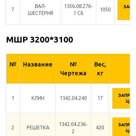
ВАЛ-
1356.08.276-
ЗАПР
7
1050
Ц
ШЕСТЕРНЯ
1 СБ
МШР 3200*3100
№
Название
№
Вес,
Чертежа
кг
ЗАПРО
1
КЛИН
1342.04.240
17
ЦЕН
1342.04.236-
ЗАПРО
2
РЕШЕТКА
420
ЦЕН
2