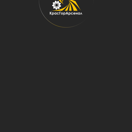
Главная
→
Запчасти
→
Дробильно-размольное оборудование
→
Запасные части к мельницам
→
Шаровые мельницы
МЕЛЬНИЦЫ МШР, МШЦ, МСЦ
Мельницы шаровые и стержневые с центральной разгрузкой, а также
шаровые с разгрузкой через решетку предназначены для
измельчения руд черных и цветных металлов и других рудных
материалов.