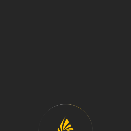
МЕНЮ
ЗАПЧАСТИ ДЛЯ
РУДОРАЗМОЛЬНЫХ
МЕЛЬНИЦ
ООО «КрасГорАрсенал» предлагает качественные
запчасти для рудоразмольных мельниц по
заводским ценам.