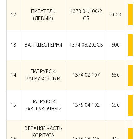
ПИТАТЕЛЬ
1373.01.100-2
З
12
2000
(ЛЕВЫЙ)
СБ
З
13
ВАЛ-ШЕСТЕРНЯ
1374.08.202СБ
600
ПАТРУБОК
З
14
1374.02.107
650
ЗАГРУЗОЧНЫЙ
ПАТРУБОК
З
15
1375.04.102
650
РАЗГРУЗОЧНЫЙ
ВЕРХНЯЯ ЧАСТЬ
КОРПУСА
З
16
1374.08.215
442