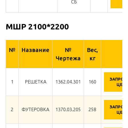
Ц
СБ
МШР 2100*2200
№
Название
№
Вес,
Чертежа
кг
ЗАПРОС
1
РЕШЕТКА
1362.04.301
160
ЦЕНУ
ЗАПРОС
2
ФУТЕРОВКА
1370.03.205
258
ЦЕНУ