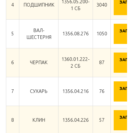
1356.05.200-
ЗАПР
4
ПОДШИПНИК
3040
ЦЕ
1 СБ
ВАЛ-
ЗАПР
5
1356.08.276
1050
ЦЕ
ШЕСТЕРНЯ
1360.01.222-
ЗАПР
6
ЧЕРПАК
87
ЦЕ
2 СБ
ЗАПР
7
СУХАРЬ
1356.04.216
76
ЦЕ
ЗАПР
8
КЛИН
1356.04.226
57
ЦЕ