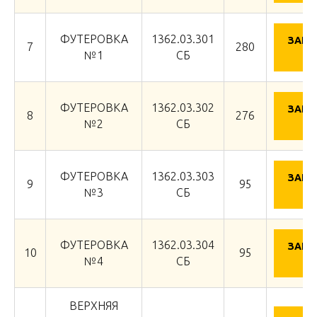
ФУТЕРОВКА
1362.03.301
ЗАПР
7
280
Ц
№1
СБ
ФУТЕРОВКА
1362.03.302
ЗАПР
8
276
Ц
№2
СБ
ФУТЕРОВКА
1362.03.303
ЗАПР
9
95
Ц
№3
СБ
ФУТЕРОВКА
1362.03.304
ЗАПР
10
95
Ц
№4
СБ
ВЕРХНЯЯ