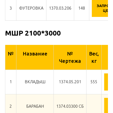
ЗАПРОС
3
ФУТЕРОВКА
1370.03.206
148
ЦЕНУ
МШР 2100*3000
№
Название
№
Вес,
Чертежа
кг
З
1
ВКЛАДЫШ
1374.05.201
555
З
2
БАРАБАН
1374.03300 СБ