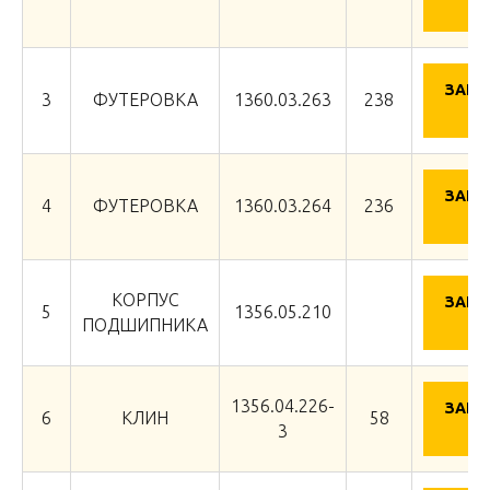
Ц
ЗАПР
3
ФУТЕРОВКА
1360.03.263
238
Ц
ЗАПР
4
ФУТЕРОВКА
1360.03.264
236
Ц
КОРПУС
ЗАПР
5
1356.05.210
Ц
ПОДШИПНИКА
1356.04.226-
ЗАПР
6
КЛИН
58
Ц
3