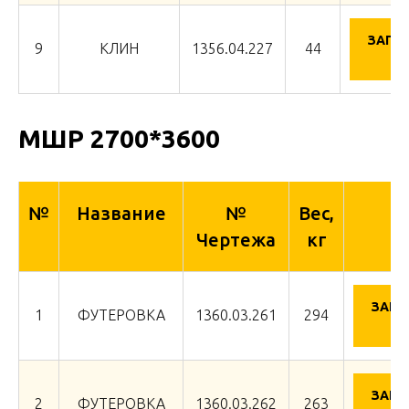
ЗАПР
9
КЛИН
1356.04.227
44
ЦЕ
МШР 2700*3600
№
Название
№
Вес,
Чертежа
кг
ЗАПР
1
ФУТЕРОВКА
1360.03.261
294
Ц
ЗАПР
2
ФУТЕРОВКА
1360.03.262
263