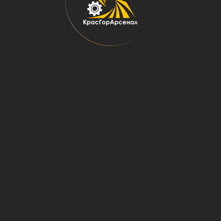
Главная
→
Запчасти
→
Конвейерное оборудование
→
Дополнительное оборудование
→
Разгрузочные устройства
Разгрузочные устройства
Есть вопросы? Получите
консультацию и точный расчет
стоимости бесплатно