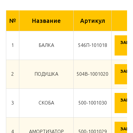
№
Название
Артикул
ЗАПР
1
БАЛКА
546П-101018
Ц
ЗАПР
2
ПОДУШКА
504В-1001020
Ц
ЗАПР
3
СКОБА
500-1001030
Ц
ЗАПР
4
АМОРТИЗАТОР
500-1001029