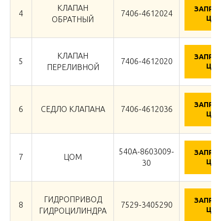
КЛАПАН
ЗАПРО
4
7406-4612024
ЦЕН
ОБРАТНЫЙ
КЛАПАН
ЗАПРО
5
7406-4612020
ЦЕН
ПЕРЕЛИВНОЙ
ЗАПРО
6
СЕДЛО КЛАПАНА
7406-4612036
ЦЕН
540А-8603009-
ЗАПРО
7
ЦОМ
ЦЕН
30
ГИДРОПРИВОД
ЗАПРО
8
7529-3405290
ЦЕН
ГИДРОЦИЛИНДРА