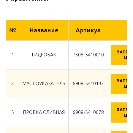
№
Название
Артикул
ЗАПРО
1
ГИДРОБАК
7508-3410010
ЦЕН
ЗАПРО
2
МАСЛОУКАЗАТЕЛЬ
6908-3410132
ЦЕН
ЗАПРО
3
ПРОБКА СЛИВНАЯ
6908-3410078
ЦЕН