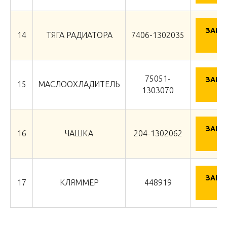
ЗАПР
14
ТЯГА РАДИАТОРА
7406-1302035
Ц
75051-
ЗАПР
15
МАСЛООХЛАДИТЕЛЬ
Ц
1303070
ЗАПР
16
ЧАШКА
204-1302062
Ц
ЗАПР
17
КЛЯММЕР
448919
Ц