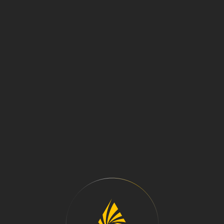
МЕНЮ
ЗАПАСНЫЕ ЧАСТИ
МОАЗ
ООО "КрасГорАрсенал" имеет большой запас
оригинальных запасных частей на складах в
городе Красноярск и Смоленск.