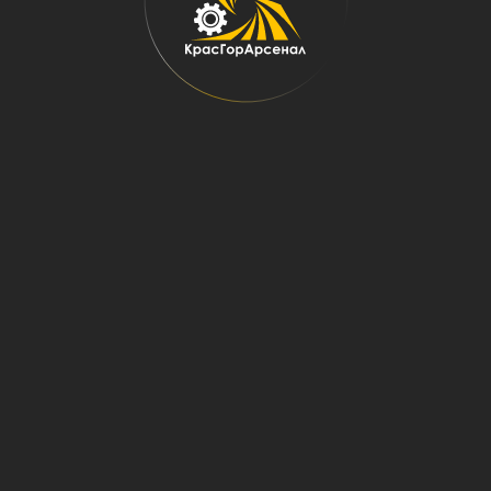
Главная
→
Запчасти
→
Запасные части к карьерной и дорожно-строительной технике
→
Запасные части МоАЗ
Запасные части МоАЗ
Двигатель: