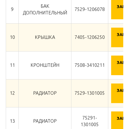
БАК
ЗАПР
9
7529-1206078
Ц
ДОПОЛНИТЕЛЬНЫЙ
ЗАПР
10
КРЫШКА
7405-1206250
Ц
ЗАПР
11
КРОНШТЕЙН
7508-3410211
Ц
ЗАПР
12
РАДИАТОР
7529-1301005
Ц
75291-
ЗАПР
13
РАДИАТОР
Ц
1301005