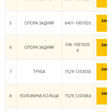
Ц
ЗАПР
5
ОПОРА ЗАДНЯЯ
6401-1001020
Ц
546-1001020-
ЗАПР
6
ОПОРА ЗАДНЯЯ
Ц
6
ЗАПР
7
ТРУБА
7529-1203030
Ц
ЗАПР
8
ПОЛОВИНА КОЛЬЦА
7529-1203064
Ц